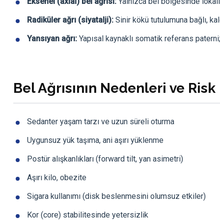
Eksenel (axial) bel ağrısı:
Yalnızca bel bölgesinde lokali
Radiküler ağrı (siyatalji):
Sinir kökü tutulumuna bağlı, kal
Yansıyan ağrı:
Yapısal kaynaklı somatik referans paterni;
Bel Ağrısının Nedenleri ve Risk 
Sedanter yaşam tarzı ve uzun süreli oturma
Uygunsuz yük taşıma, ani aşırı yüklenme
Postür alışkanlıkları (forward tilt, yan asimetri)
Aşırı kilo, obezite
Sigara kullanımı (disk beslenmesini olumsuz etkiler)
Kor (core) stabilitesinde yetersizlik