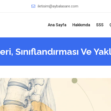
iletisim@aybalasare.com
Ana Sayfa
Hakkımda
SSS
eri, Sınıflandırması Ve Yak