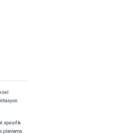
iksel
ilitasyon
t spesifik
hi planlama