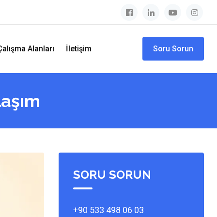
Çalışma Alanları
İletişim
Soru Sorun
laşım
SORU SORUN
+90 533 498 06 03