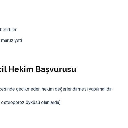
elirtiler
 maruziyeti
Acil Hekim Başvurusu
i öncesinde gecikmeden hekim değerlendirmesi yapılmalıdır:
da osteoporoz öyküsü olanlarda)