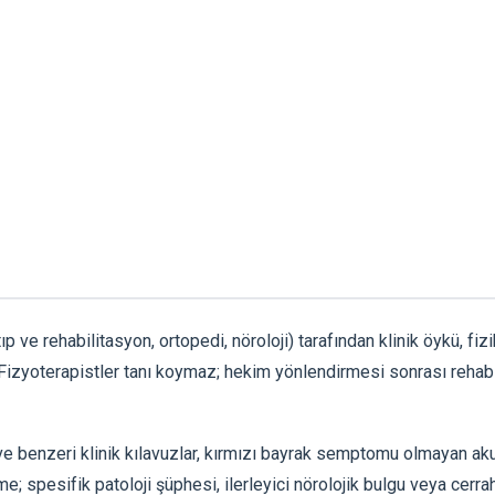
p ve rehabilitasyon, ortopedi, nöroloji) tarafından klinik öykü, fiz
 Fizyoterapistler tanı koymaz; hekim yönlendirmesi sonrası rehab
 benzeri klinik kılavuzlar, kırmızı bayrak semptomu olmayan aku
 spesifik patoloji şüphesi, ilerleyici nörolojik bulgu veya cerra