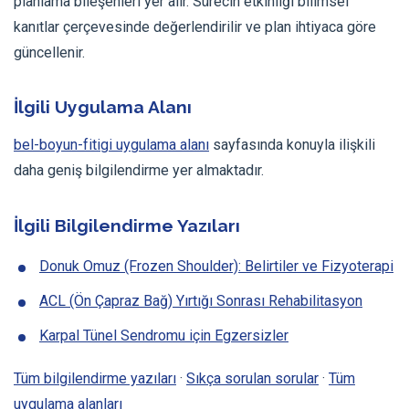
planlama bileşenleri yer alır. Sürecin etkinliği bilimsel
kanıtlar çerçevesinde değerlendirilir ve plan ihtiyaca göre
güncellenir.
İlgili Uygulama Alanı
bel-boyun-fitigi uygulama alanı
sayfasında konuyla ilişkili
daha geniş bilgilendirme yer almaktadır.
İlgili Bilgilendirme Yazıları
Donuk Omuz (Frozen Shoulder): Belirtiler ve Fizyoterapi
ACL (Ön Çapraz Bağ) Yırtığı Sonrası Rehabilitasyon
Karpal Tünel Sendromu için Egzersizler
Tüm bilgilendirme yazıları
·
Sıkça sorulan sorular
·
Tüm
uygulama alanları