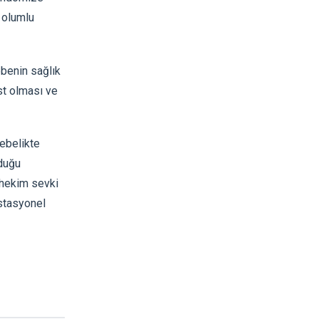
 olumlu
ebenin sağlık
st olması ve
ebelikte
nduğu
 hekim sevki
estasyonel