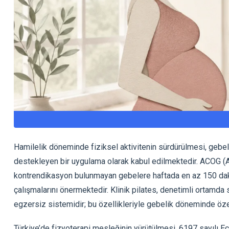
Hamilelik döneminde fiziksel aktivitenin sürdürülmesi, gebeli
destekleyen bir uygulama olarak kabul edilmektedir. ACOG (
kontrendikasyon bulunmayan gebelere haftada en az 150 dakika
çalışmalarını önermektedir. Klinik pilates, denetimli ortamda
egzersiz sistemidir; bu özellikleriyle gebelik döneminde özel
Türkiye’de fizyoterapi mesleğinin yürütülmesi, 6197 sayılı E