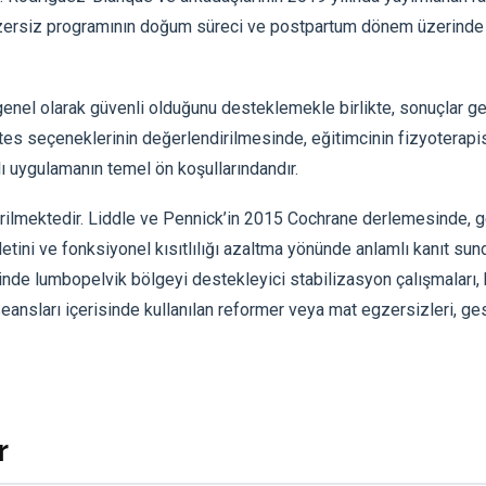
egzersiz programının doğum süreci ve postpartum dönem üzerinde
) genel olarak güvenli olduğunu desteklemekle birlikte, sonuçlar g
ates seçeneklerinin değerlendirilmesinde, eğitimcinin fizyoterapi
 uygulamanın temel ön koşullarındandır.
irilmektedir. Liddle ve Pennick’in 2015 Cochrane derlemesinde, g
etini ve fonksiyonel kısıtlılığı azaltma yönünde anlamlı kanıt su
içinde lumbopelvik bölgeyi destekleyici stabilizasyon çalışmaları,
seansları içerisinde kullanılan reformer veya mat egzersizleri, g
r