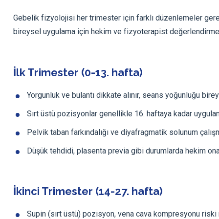
Gebelik fizyolojisi her trimester için farklı düzenlemeler ger
bireysel uygulama için hekim ve fizyoterapist değerlendirmesi
İlk Trimester (0-13. hafta)
Yorgunluk ve bulantı dikkate alınır, seans yoğunluğu bireys
Sırt üstü pozisyonlar genellikle 16. haftaya kadar uygulana
Pelvik taban farkındalığı ve diyafragmatik solunum çalışmal
Düşük tehdidi, plasenta previa gibi durumlarda hekim ona
İkinci Trimester (14-27. hafta)
Supin (sırt üstü) pozisyon, vena cava kompresyonu riski ne