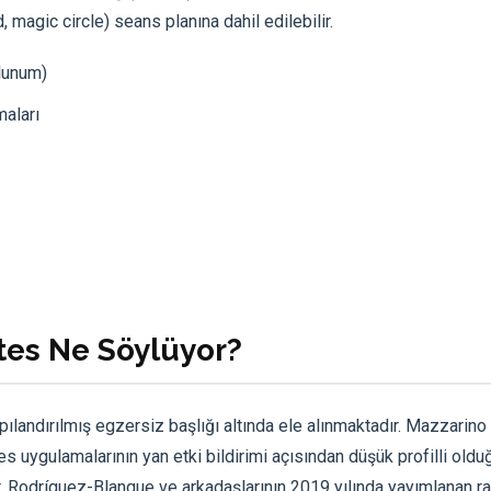
, magic circle) seans planına dahil edilebilir.
olunum)
maları
ates Ne Söylüyor?
pılandırılmış egzersiz başlığı altında ele alınmaktadır. Mazzarino
 uygulamalarının yan etki bildirimi açısından düşük profilli oldu
tır. Rodríguez-Blanque ve arkadaşlarının 2019 yılında yayımlanan 