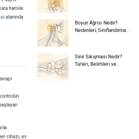
ve Yaklaşım
kara hamile
esi alanında
Boyun Ağrısı Nedir?
Nedenleri, Sınıflandırma
ve Yaklaşım
Sinir Sıkışması Nedir?
Türleri, Belirtileri ve
Yaklaşım
terapi
 kontrolün
 başlayan
rlık
er cihazı, ev