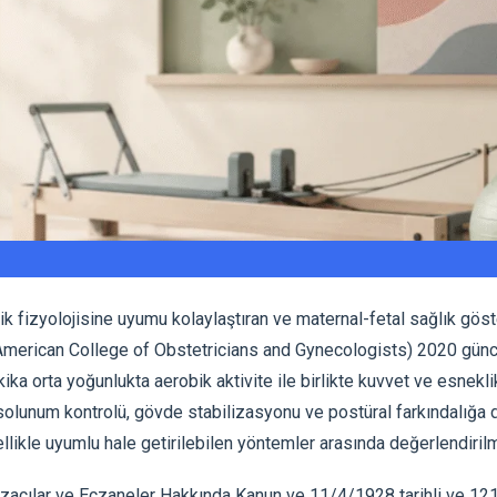
k fizyolojisine uyumu kolaylaştıran ve maternal-fetal sağlık göst
American College of Obstetricians and Gynecologists) 2020 günc
 orta yoğunlukta aerobik aktivite ile birlikte kuvvet ve esnekli
 solunum kontrolü, gövde stabilizasyonu ve postüral farkındalığa d
likle uyumlu hale getirilebilen yöntemler arasında değerlendirilm
czacılar ve Eczaneler Hakkında Kanun ve 11/4/1928 tarihli ve 121