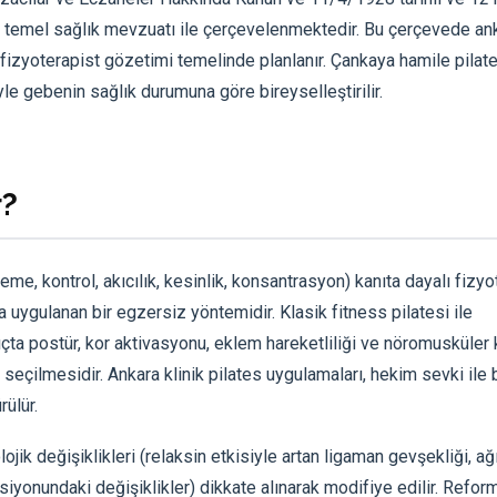
bi temel sağlık mevzuatı ile çerçevelenmektedir. Bu çerçevede an
e fizyoterapist gözetimi temelinde planlanır. Çankaya hamile pilat
yle gebenin sağlık durumuna göre bireyselleştirilir.
r?
eme, kontrol, akıcılık, kesinlik, konsantrasyon) kanıta dayalı fizyo
 uygulanan bir egzersiz yöntemidir. Klasik fitness pilatesi ile
angıçta postür, kor aktivasyonu, eklem hareketliliği ve nöromusküler
eçilmesidir. Ankara klinik pilates uygulamaları, hekim sevki ile
ülür.
jik değişiklikleri (relaksin etkisiyle artan ligaman gevşekliği, ağı
yonundaki değişiklikler) dikkate alınarak modifiye edilir. Reform