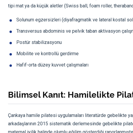
tipi mat ya da küçük aletler (Swiss ball, foam roller, theraband
Solunum egzersizleri (diyafragmatik ve lateral kostal s
Transversus abdominis ve pelvik taban aktivasyon çalış
Postür stabilizasyonu
Mobilite ve kontrollü gerdirme
Hafif-orta düzey kuvvet çalışmaları
Bilimsel Kanıt: Hamilelikte Pil
Çankaya hamile pilatesi uygulamaları literatürde gebelikte ya
arkadaşlarının 2015 sistematik derlemesinde gebelikte pilates
maternal iyilik halinde olumlu eğilim gösterdiği raporlanmış