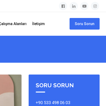
Çalışma Alanları
İletişim
Soru Sorun
SORU SORUN
+90 533 498 06 03