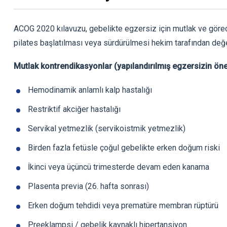
ACOG 2020 kılavuzu, gebelikte egzersiz için mutlak ve görece
pilates başlatılması veya sürdürülmesi hekim tarafından değer
Mutlak kontrendikasyonlar (yapılandırılmış egzersizin öne
Hemodinamik anlamlı kalp hastalığı
Restriktif akciğer hastalığı
Servikal yetmezlik (servikoistmik yetmezlik)
Birden fazla fetüsle çoğul gebelikte erken doğum riski
İkinci veya üçüncü trimesterde devam eden kanama
Plasenta previa (26. hafta sonrası)
Erken doğum tehdidi veya prematüre membran rüptürü
Preeklampsi / gebelik kaynaklı hipertansiyon