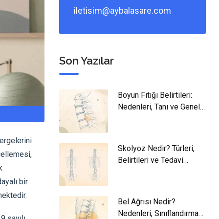
iletisim@aybalasare.com
Son Yazılar
Boyun Fıtığı Belirtileri:
Nedenleri, Tanı ve Genel
Yaklaşım
ergelerini
Skolyoz Nedir? Türleri,
ellemesi,
Belirtileri ve Tedavi
k
Yaklaşımları
ayalı bir
ektedir.
Bel Ağrısı Nedir?
Nedenleri, Sınıflandırması
9 sayılı