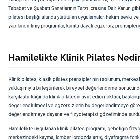
Tababet ve Şuabatı Sanatlarının Tarzı İcrasına Dair Kanun gi
pilatesi başlığı altında yürütülen uygulamalar, hekim sevki v
yapılandırılmış programlar, kanıta dayalı egzersiz prensipleri
Hamilelikte Klinik Pilates Nedi
Klinik pilates, klasik pilates prensiplerinin (solunum, merkezl
yaklaşımıyla birleştirilerek bireysel değerlendirme sonucunda
karşılaştırıldığında klinik pilatesin ayırt edici noktası, başl
değerlendirilmesi ve egzersizlerin bu değerlendirmeye göre s
değerlendirmeye dayanır ve fizyoterapist gözetiminde sürdür
Hamilelikte uygulanan klinik pilates programı, gebeliğin fizyolo
merkezindeki kayma, lomber lordozda artış, diyafragma fonksi