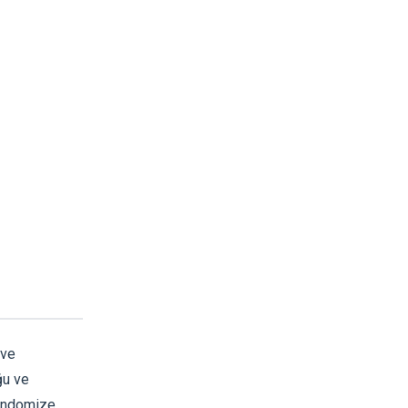
 ve
ğu ve
randomize