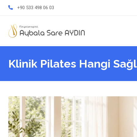
Skip
+90 533 498 06 03
to
content
Klinik Pilates Hangi Sağ