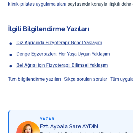
klinik-pilates uygulama alanı
sayfasında konuyla ilişkili daha 
İlgili Bilgilendirme Yazıları
Diz Ağrısında Fizyoterapi: Genel Yaklaşım
Denge Egzersizleri: Her Yaşa Uygun Yaklaşım
Bel Ağrısı İçin Fizyoterapi: Bilimsel Yaklaşım
Tüm bilgilendirme yazıları
·
Sıkça sorulan sorular
·
Tüm uygula
YAZAR
Fzt. Aybala Sare AYDIN