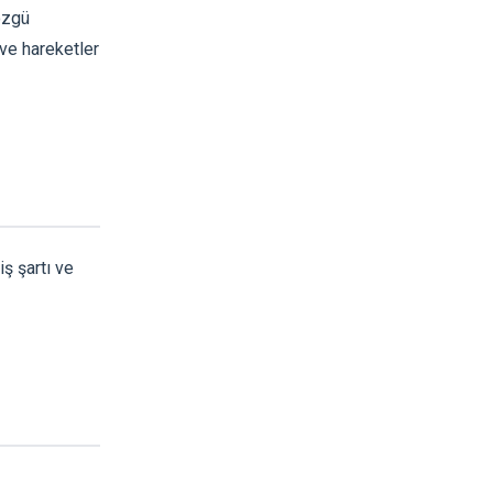
özgü
 ve hareketler
ş şartı ve