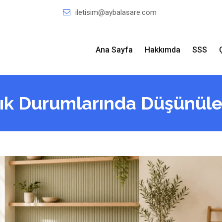
iletisim@aybalasare.com
Ana Sayfa
Hakkımda
SSS
lık Durumlarında Düşünüleb