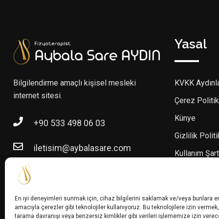
Yasal
Bilgilendirme amaçlı kişisel mesleki
KVKK Aydınl
internet sitesi.
Çerez Politik
Künye
+90 533 498 06 03
Gizlilik Polit
iletisim@aybalasare.com
Kullanım Şart
En iyi deneyimleri sunmak için, cihaz bilgilerini saklamak ve/veya bunlara 
amacıyla çerezler gibi teknolojiler kullanıyoruz. Bu teknolojilere izin vermek,
tarama davranışı veya benzersiz kimlikler gibi verileri işlememize izin verec