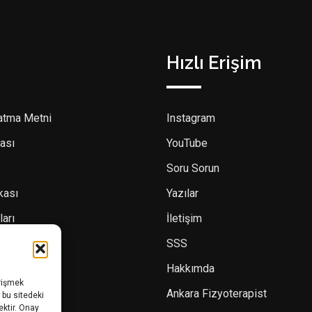
Hızlı Erişim
atma Metni
Instagram
ası
YouTube
Soru Sorun
ikası
Yazılar
ları
İletişim
SSS
Hakkımda
erişmek
Ankara Fizyoterapist
 bu sitedeki
ektir. Onay