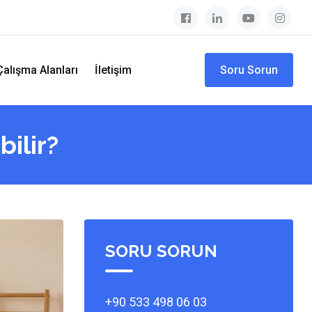
Çalışma Alanları
İletişim
Soru Sorun
ilir?
SORU SORUN
+90 533 498 06 03