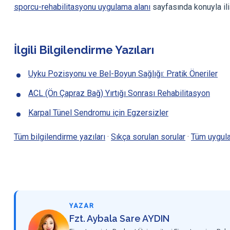
sporcu-rehabilitasyonu uygulama alanı
sayfasında konuyla ili
İlgili Bilgilendirme Yazıları
Uyku Pozisyonu ve Bel-Boyun Sağlığı: Pratik Öneriler
ACL (Ön Çapraz Bağ) Yırtığı Sonrası Rehabilitasyon
Karpal Tünel Sendromu için Egzersizler
Tüm bilgilendirme yazıları
·
Sıkça sorulan sorular
·
Tüm uygula
YAZAR
Fzt. Aybala Sare AYDIN