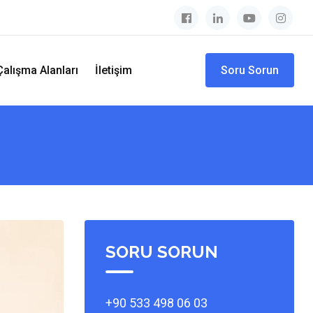
Çalışma Alanları
İletişim
Soru Sorun
SORU SORUN
+90 533 498 06 03