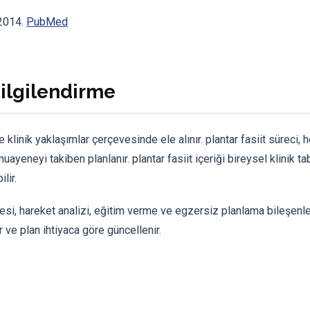
 2014.
PubMed
Bilgilendirme
e klinik yaklaşımlar çerçevesinde ele alınır. plantar fasiit süreci, 
uayeneyi takiben planlanır. plantar fasiit içeriği bireysel klinik t
lir.
si, hareket analizi, eğitim verme ve egzersiz planlama bileşenleri
r ve plan ihtiyaca göre güncellenir.