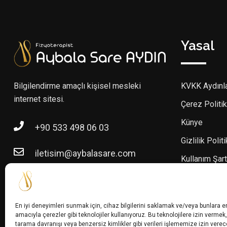
Yasal
Bilgilendirme amaçlı kişisel mesleki
KVKK Aydınl
internet sitesi.
Çerez Politik
Künye
+90 533 498 06 03
Gizlilik Polit
iletisim@aybalasare.com
Kullanım Şart
En iyi deneyimleri sunmak için, cihaz bilgilerini saklamak ve/veya bunlara 
amacıyla çerezler gibi teknolojiler kullanıyoruz. Bu teknolojilere izin vermek,
tarama davranışı veya benzersiz kimlikler gibi verileri işlememize izin verec