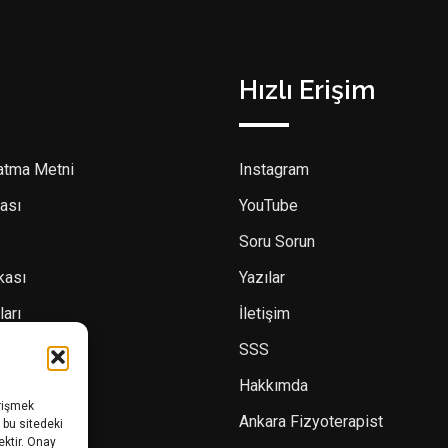
Hızlı Erişim
atma Metni
Instagram
ası
YouTube
Soru Sorun
ikası
Yazılar
ları
İletişim
SSS
Hakkımda
erişmek
Ankara Fizyoterapist
 bu sitedeki
ektir. Onay