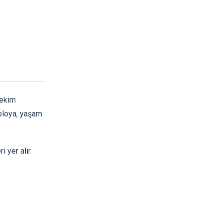
hekim
abloya, yaşam
 yer alır.