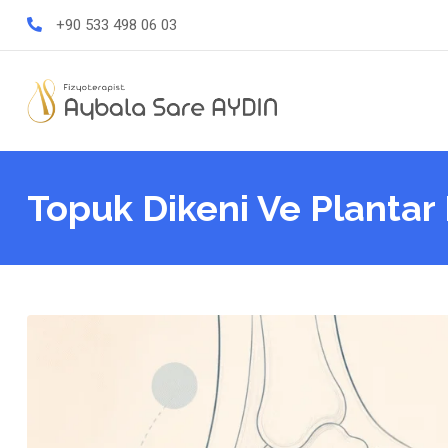
Skip
+90 533 498 06 03
to
content
Topuk Dikeni Ve Plantar F