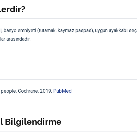
lerdir?
ri, banyo emniyeti (tutamak, kaymaz paspas), uygun ayakkabı seç
ar arasındadır.
er people. Cochrane. 2019.
PubMed
 Bilgilendirme