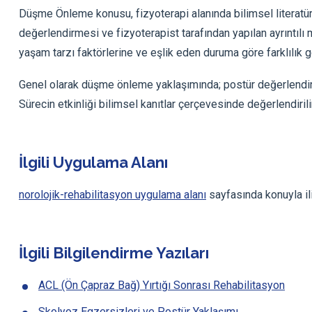
Düşme Önleme konusu, fizyoterapi alanında bilimsel literatür
değerlendirmesi ve fizyoterapist tarafından yapılan ayrıntılı 
yaşam tarzı faktörlerine ve eşlik eden duruma göre farklılık gö
Genel olarak düşme önleme yaklaşımında; postür değerlendirme
Sürecin etkinliği bilimsel kanıtlar çerçevesinde değerlendirili
İlgili Uygulama Alanı
norolojik-rehabilitasyon uygulama alanı
sayfasında konuyla ili
İlgili Bilgilendirme Yazıları
ACL (Ön Çapraz Bağ) Yırtığı Sonrası Rehabilitasyon
Skolyoz Egzersizleri ve Postür Yaklaşımı