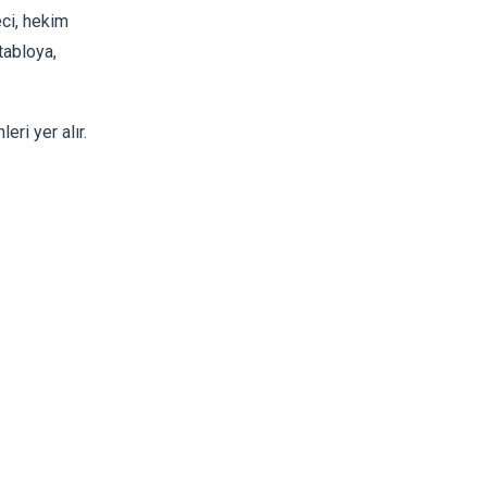
eci, hekim
tabloya,
ri yer alır.