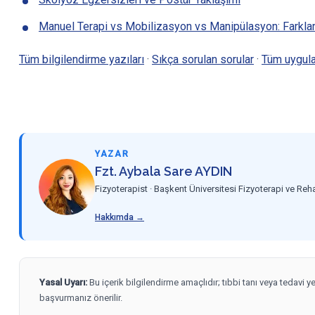
Manuel Terapi vs Mobilizasyon vs Manipülasyon: Farkla
Tüm bilgilendirme yazıları
·
Sıkça sorulan sorular
·
Tüm uygula
YAZAR
Fzt. Aybala Sare AYDIN
Fizyoterapist · Başkent Üniversitesi Fizyoterapi ve Re
Hakkımda →
Yasal Uyarı:
Bu içerik bilgilendirme amaçlıdır; tıbbi tanı veya tedavi 
başvurmanız önerilir.