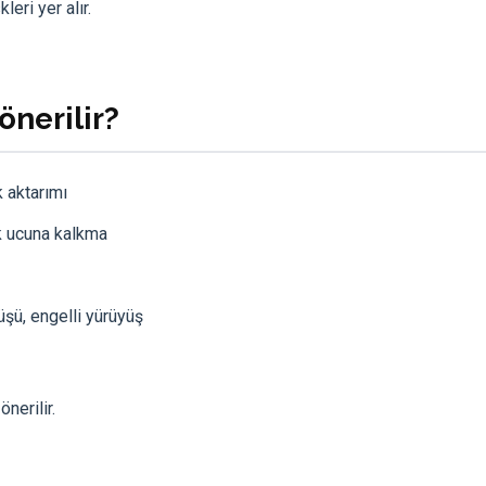
eri yer alır.
önerilir?
k aktarımı
k ucuna kalkma
şü, engelli yürüyüş
nerilir.