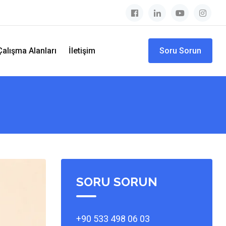
Çalışma Alanları
İletişim
Soru Sorun
SORU SORUN
+90 533 498 06 03