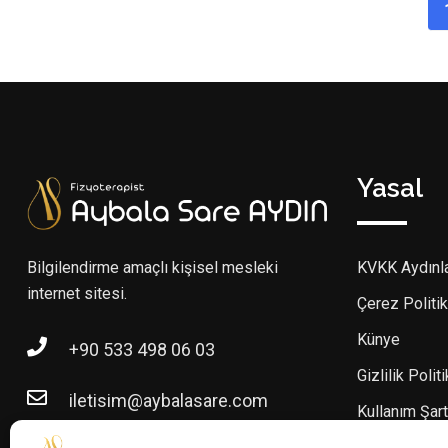
Yasal
Bilgilendirme amaçlı kişisel mesleki
KVKK Aydınl
internet sitesi.
Çerez Politik
Künye
+90 533 498 06 03
Gizlilik Polit
iletisim@aybalasare.com
Kullanım Şart