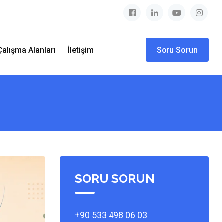
Çalışma Alanları
İletişim
Soru Sorun
SORU SORUN
+90 533 498 06 03