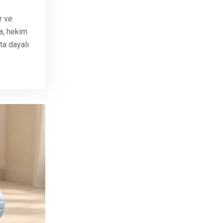
r ve
da, hekim
ta dayalı