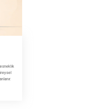
 esneklik
ireysel
nlanır.