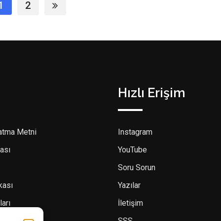
1
2
Hızlı Erişim
atma Metni
Instagram
ası
YouTube
Soru Sorun
ikası
Yazılar
ları
İletişim
SSS