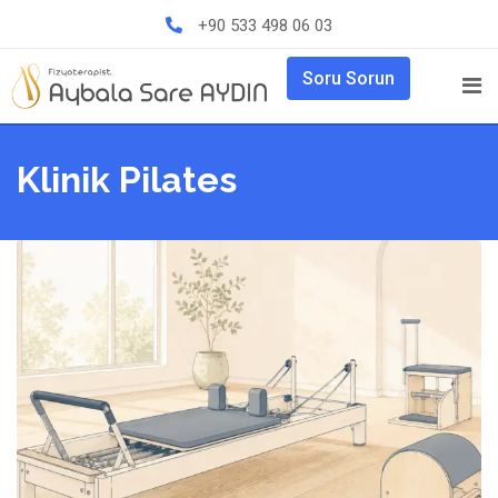
Skip
+90 533 498 06 03
to
content
Soru Sorun
Klinik Pilates