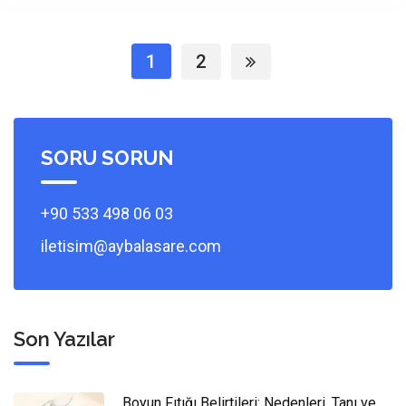
1
2
SORU SORUN
+90 533 498 06 03
iletisim@aybalasare.com
Son Yazılar
Boyun Fıtığı Belirtileri: Nedenleri, Tanı ve